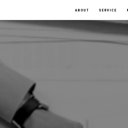
ABOUT
SERVICE