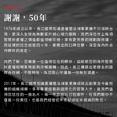
ABOUT
謝謝，50年
1976年成立以來，長江國際知識產權暨法律事業團不只深耕台
灣，更深入全球為無數客戶傾心竭力服務，我們深信世上每項
智慧財產權之價值都值得被珍視，享有更完善的規劃與保護，
用這樣的信念經營四十年，累積出的口碑信譽，深受海內外合
作夥伴的肯定。
我們了解，您需要一位值得信任的夥伴，協助使您的海外智慧
財產權相關事務能夠流暢運轉，因此，長江構建出更健全的國
際合作網，不限時地，為您用心守護每一份無形資產。
2017年，長江國際知識產權暨法律事業團成就出創業至今最完
備的組織規模，多年專業經驗與國際化的管理人才，是我們值
得您信任的一張名片。每一件您所託付的案件，在我們眼中不
僅是一份責任，也是我們經營近半世紀卻從未遞減的熱忱。