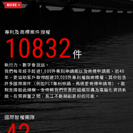
MORE
專利及商標案件授權
13134
件
執行力，數字會說話。
我們每年經手超過1,000件專利申請案以及商標申請案，近40
年，更協助客戶取得超過20,000件專利權與商標權，其中包含
許多國際案件（例如PCT專利申請、馬德里商標申請等）。能
夠支撐如此規模，全倚賴我們完善的組織架構及電腦化資訊系
統，在質與量之間，長江不斷開創更好的可能。
國際智權團隊