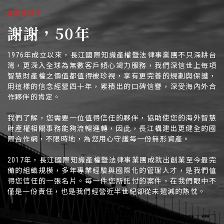
ABOUT
謝謝，50年
1976年成立以來，長江國際知識產權暨法律事業團不只深耕台
灣，更深入全球為無數客戶傾心竭力服務，我們深信世上每項
智慧財產權之價值都值得被珍視，享有更完善的規劃與保護，
用這樣的信念經營四十年，累積出的口碑信譽，深受海內外合
作夥伴的肯定。
我們了解，您需要一位值得信任的夥伴，協助使您的海外智慧
財產權相關事務能夠流暢運轉，因此，長江構建出更健全的國
際合作網，不限時地，為您用心守護每一份無形資產。
2017年，長江國際知識產權暨法律事業團成就出創業至今最完
備的組織規模，多年專業經驗與國際化的管理人才，是我們值
得您信任的一張名片。每一件您所託付的案件，在我們眼中不
僅是一份責任，也是我們經營近半世紀卻從未遞減的熱忱。