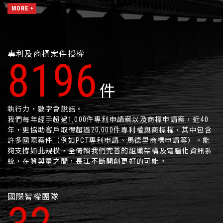
MORE
專利及商標案件授權
11983
件
執行力，數字會說話。
我們每年經手超過1,000件專利申請案以及商標申請案，近40
年，更協助客戶取得超過20,000件專利權與商標權，其中包含
許多國際案件（例如PCT專利申請、馬德里商標申請等）。能
夠支撐如此規模，全倚賴我們完善的組織架構及電腦化資訊系
統，在質與量之間，長江不斷開創更好的可能。
國際智權團隊