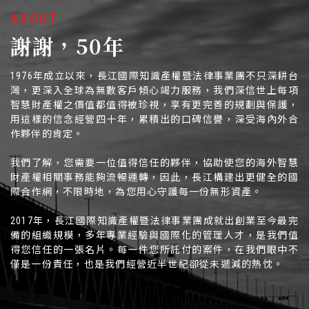
ABOUT
謝謝，50年
1976年成立以來，長江國際知識產權暨法律事業團不只深耕台
灣，更深入全球為無數客戶傾心竭力服務，我們深信世上每項
智慧財產權之價值都值得被珍視，享有更完善的規劃與保護，
用這樣的信念經營四十年，累積出的口碑信譽，深受海內外合
作夥伴的肯定。
我們了解，您需要一位值得信任的夥伴，協助使您的海外智慧
財產權相關事務能夠流暢運轉，因此，長江構建出更健全的國
際合作網，不限時地，為您用心守護每一份無形資產。
2017年，長江國際知識產權暨法律事業團成就出創業至今最完
備的組織規模，多年專業經驗與國際化的管理人才，是我們值
得您信任的一張名片。每一件您所託付的案件，在我們眼中不
僅是一份責任，也是我們經營近半世紀卻從未遞減的熱忱。