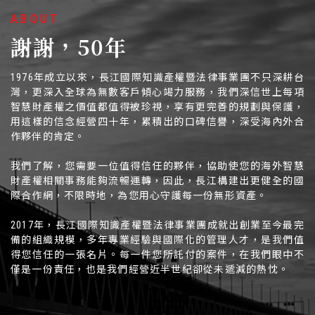
ABOUT
謝謝，50年
1976年成立以來，長江國際知識產權暨法律事業團不只深耕台
灣，更深入全球為無數客戶傾心竭力服務，我們深信世上每項
智慧財產權之價值都值得被珍視，享有更完善的規劃與保護，
用這樣的信念經營四十年，累積出的口碑信譽，深受海內外合
作夥伴的肯定。
我們了解，您需要一位值得信任的夥伴，協助使您的海外智慧
財產權相關事務能夠流暢運轉，因此，長江構建出更健全的國
際合作網，不限時地，為您用心守護每一份無形資產。
2017年，長江國際知識產權暨法律事業團成就出創業至今最完
備的組織規模，多年專業經驗與國際化的管理人才，是我們值
得您信任的一張名片。每一件您所託付的案件，在我們眼中不
僅是一份責任，也是我們經營近半世紀卻從未遞減的熱忱。