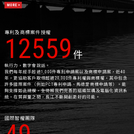
MORE
專利及商標案件授權
16008
件
執行力，數字會說話。
我們每年經手超過1,000件專利申請案以及商標申請案，近40
年，更協助客戶取得超過20,000件專利權與商標權，其中包含
許多國際案件（例如PCT專利申請、馬德里商標申請等）。能
夠支撐如此規模，全倚賴我們完善的組織架構及電腦化資訊系
統，在質與量之間，長江不斷開創更好的可能。
國際智權團隊