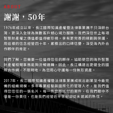
ABOUT
謝謝，50年
1976年成立以來，長江國際知識產權暨法律事業團不只深耕台
灣，更深入全球為無數客戶傾心竭力服務，我們深信世上每項
智慧財產權之價值都值得被珍視，享有更完善的規劃與保護，
用這樣的信念經營四十年，累積出的口碑信譽，深受海內外合
作夥伴的肯定。
我們了解，您需要一位值得信任的夥伴，協助使您的海外智慧
財產權相關事務能夠流暢運轉，因此，長江構建出更健全的國
際合作網，不限時地，為您用心守護每一份無形資產。
2017年，長江國際知識產權暨法律事業團成就出創業至今最完
備的組織規模，多年專業經驗與國際化的管理人才，是我們值
得您信任的一張名片。每一件您所託付的案件，在我們眼中不
僅是一份責任，也是我們經營近半世紀卻從未遞減的熱忱。